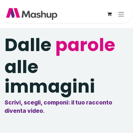
Passa al contenuto
Dalle
parole
alle
immagini
Scrivi, scegli, componi: il tuo racconto
diventa video
.