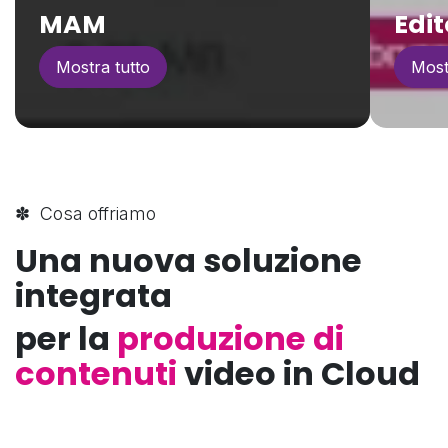
MAM
Edit
Mostra tutto
Most
✽ Cosa offriamo
Una nuova soluzione
integrata
per la
produzione di
contenuti
video in Cloud